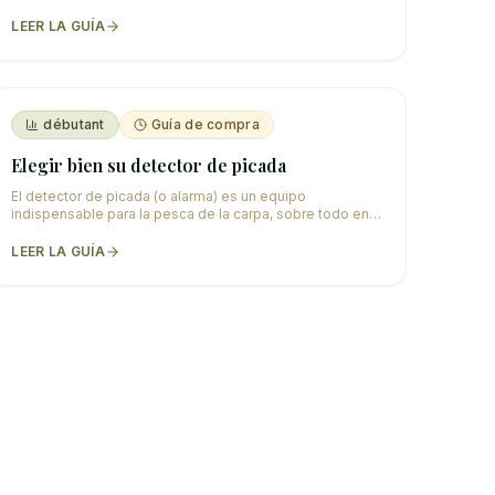
boilie o las partículas, una buena receta at
…
LEER LA GUÍA
débutant
Guía de compra
Elegir bien su detector de picada
El detector de picada (o alarma) es un equipo
indispensable para la pesca de la carpa, sobre todo en
sesión larga o de noche. Señala las picadas por u
…
LEER LA GUÍA