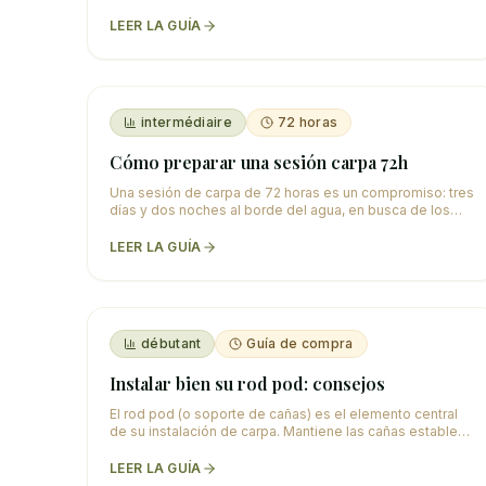
Middleton y Kevin Maddocks en los años 70, pe
…
LEER LA GUÍA
intermédiaire
72 horas
Cómo preparar una sesión carpa 72h
Una sesión de carpa de 72 horas es un compromiso: tres
días y dos noches al borde del agua, en busca de los
ejemplares más bellos. En el Lot en Aiguil
…
LEER LA GUÍA
débutant
Guía de compra
Instalar bien su rod pod: consejos
El rod pod (o soporte de cañas) es el elemento central
de su instalación de carpa. Mantiene las cañas estables,
soporta los detectores de picada y ase
…
LEER LA GUÍA