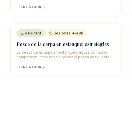
ejemplares más grandes. Las carpas son naturalmente
…
LEER LA GUÍA
débutant
Sesiones 4-48h
Pesca de la carpa en estanque: estrategias
La pesca de la carpa en estanque y aguas calmadas
comparte muchos principios con la pesca en río, pero las
condiciones difieren: sin corriente, agua a
…
LEER LA GUÍA