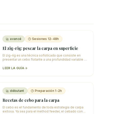
avancé
Sesiones 12-48h
El zig-rig: pescar la carpa en superficie
El zig-rig es una técnica sofisticada que consiste en
presentar un cebo flotante a una profundidad variable en
la columna de agua, imitando los insect
…
LEER LA GUÍA
débutant
Preparación 1-2h
Recetas de cebo para la carpa
El cebo es el fundamento de toda estrategia de carpa
exitosa. Ya sea para el method feeder, el cebado con