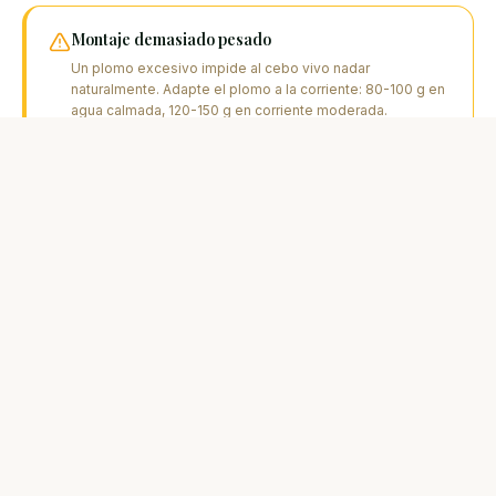
Montaje demasiado pesado
Un plomo excesivo impide al cebo vivo nadar
naturalmente. Adapte el plomo a la corriente: 80-100 g en
agua calmada, 120-150 g en corriente moderada.
Clavar demasiado pronto
El siluro puede tomar el cebo vivo y escupirlo. Espere un
arranque neto o una picada prolongada (5-10 segundos)
antes de clavar.
Descuidar la conservación de los cebos vivos
Cebos vivos en mal estado mueren rápido. Utilice un
vivero oxigenado, cambie el agua regularmente y evite la
superpoblación.