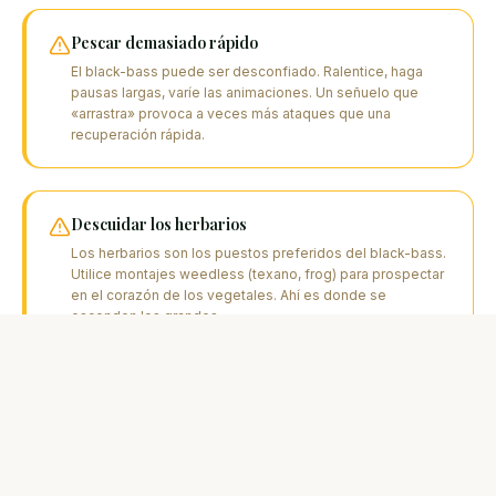
Pescar demasiado rápido
El black-bass puede ser desconfiado. Ralentice, haga
pausas largas, varíe las animaciones. Un señuelo que
«arrastra» provoca a veces más ataques que una
recuperación rápida.
Descuidar los herbarios
Los herbarios son los puestos preferidos del black-bass.
Utilice montajes weedless (texano, frog) para prospectar
en el corazón de los vegetales. Ahí es donde se
esconden los grandes.
Olvidar el topwater en verano
En verano, el black-bass sube a superficie. Los poppers y
frogs al principio y final del día dan ataques
espectaculares. No se quede solo en los señuelos de