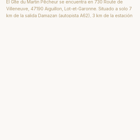
El Gîte du Martin Pêcheur se encuentra en 730 Route de
Villeneuve, 47190 Aiguillon, Lot-et-Garonne. Situado a solo 7
km de la salida Damazan (autopista A62), 3 km de la estación
SNCF de Aiguillon y a 1h30 del aeropuerto de Burdeos, la
casa rural es fácilmente accesible en coche o tren.
Para reservar tu estancia de pesca u obtener información
sobre disponibilidad, tarifas o condiciones de acogida, utiliza
el formulario anterior o contacta con nosotros directamente
por teléfono o WhatsApp. Hamid y Bérangère, tus anfitriones,
estarán encantados de ayudarte a organizar tu sesión de
pesca de carpa, siluro o depredadores en el Lot.
Generalmente respondemos en 24 horas. Para solicitudes
urgentes o preguntas de última hora, prefiere la llamada o
WhatsApp. La reserva se confirma tras intercambio y pago de
un anticipo del 30%, te guiamos en todas las etapas, desde
la reserva hasta tu llegada a la casa rural.
Un aparcamiento privado te espera en el lugar. También
podemos ayudarte a organizar tu traslado desde el