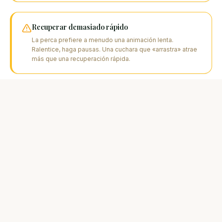
Recuperar demasiado rápido
La perca prefiere a menudo una animación lenta.
Ralentice, haga pausas. Una cuchara que «arrastra» atrae
más que una recuperación rápida.
Descuidar las orillas cercanas
Las percas cazan a menudo a menos de 2 m de la orilla.
Lance a lo largo de las riberas, bajo las ramas. No
prospecte solo al largo.
Clavar demasiado fuerte
La perca tiene una boca frágil. Un clavado demasiado
violento puede arrancar el anzuelo. Un movimiento seco
de la muñeca basta.