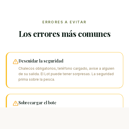
ERRORES A EVITAR
Los errores más comunes
Descuidar la seguridad
Chalecos obligatorios, teléfono cargado, avise a alguien
de su salida. El Lot puede tener sorpresas. La seguridad
prima sobre la pesca.
Sobrecargar el bote
Lleve lo estrictamente necesario. Demasiado material
enreda y puede desequilibrar la embarcación. 2-3 cañas,
una selección de señuelos, sacadera, ancla.