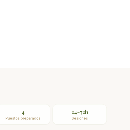
Depredadores
Lucio, lucioperca, perca y black bass
4
24-72h
Puestos preparados
Sesiones