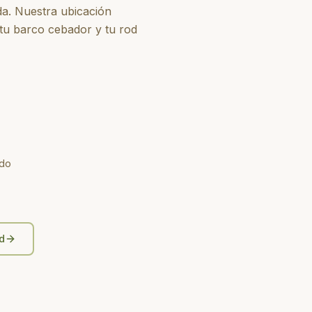
da. Nuestra ubicación
 tu barco cebador y tu rod
ado
d