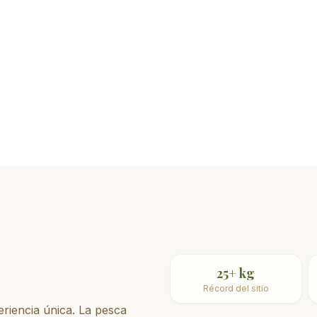
Siluro
Especímenes de más de 2 metros
25+ kg
Récord del sitio
eriencia única. La pesca