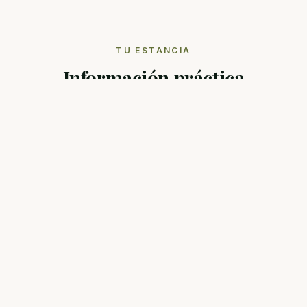
TU ESTANCIA
Información práctica
DURACIÓN RECOMENDADA
3 a 7 noches
MEJOR TEMPORADA
Abril a Octubre