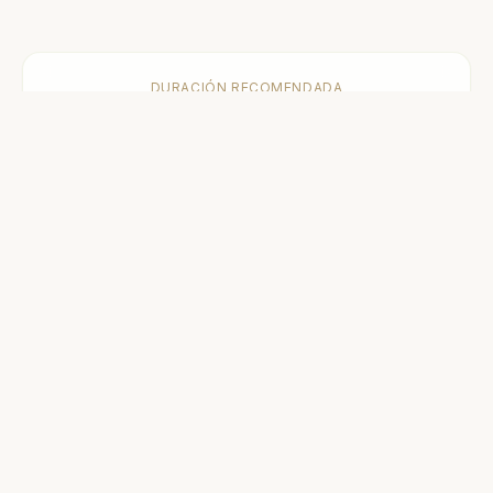
DURACIÓN RECOMENDADA
3 a 7 noches
MEJOR TEMPORADA
Todo el año
DESDE
650 €
/
semana