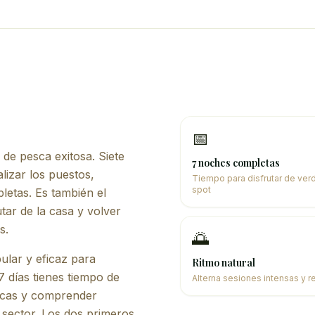
📅
 de pesca exitosa. Siete
7 noches completas
alizar los puestos,
Tiempo para disfrutar de ver
spot
pletas. Es también el
tar de la casa y volver
s.
🌅
lar y eficaz para
Ritmo natural
7 días tienes tiempo de
Alterna sesiones intensas y r
nicas y comprender
 sector. Los dos primeros