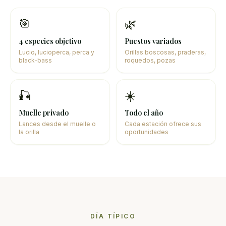
🎯
🌿
4 especies objetivo
Puestos variados
Lucio, lucioperca, perca y
Orillas boscosas, praderas,
black-bass
roquedos, pozas
🎣
☀️
Muelle privado
Todo el año
Lances desde el muelle o
Cada estación ofrece sus
la orilla
oportunidades
DÍA TÍPICO