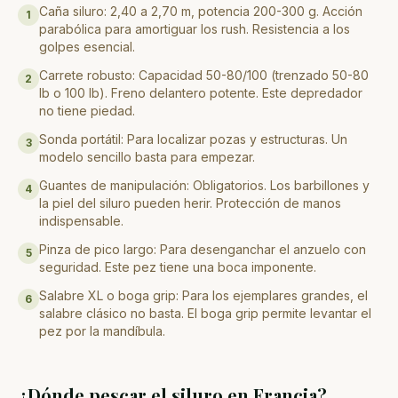
Caña siluro: 2,40 a 2,70 m, potencia 200-300 g. Acción
1
parabólica para amortiguar los rush. Resistencia a los
golpes esencial.
Carrete robusto: Capacidad 50-80/100 (trenzado 50-80
2
lb o 100 lb). Freno delantero potente. Este depredador
no tiene piedad.
Sonda portátil: Para localizar pozas y estructuras. Un
3
modelo sencillo basta para empezar.
Guantes de manipulación: Obligatorios. Los barbillones y
4
la piel del siluro pueden herir. Protección de manos
indispensable.
Pinza de pico largo: Para desenganchar el anzuelo con
5
seguridad. Este pez tiene una boca imponente.
Salabre XL o boga grip: Para los ejemplares grandes, el
6
salabre clásico no basta. El boga grip permite levantar el
pez por la mandíbula.
¿Dónde pescar el siluro en Francia?