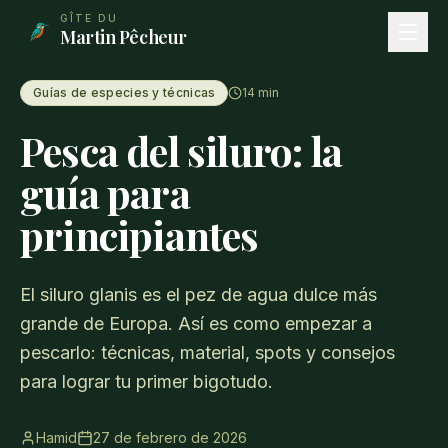
Aller au contenu principal
GÎTE DU
Martin Pêcheur
Guías de especies y técnicas
14
min
Pesca del siluro: la
guía para
principiantes
El siluro glanis es el pez de agua dulce más
grande de Europa. Así es como empezar a
pescarlo: técnicas, material, spots y consejos
para lograr tu primer bigotudo.
Hamid
27 de febrero de 2026