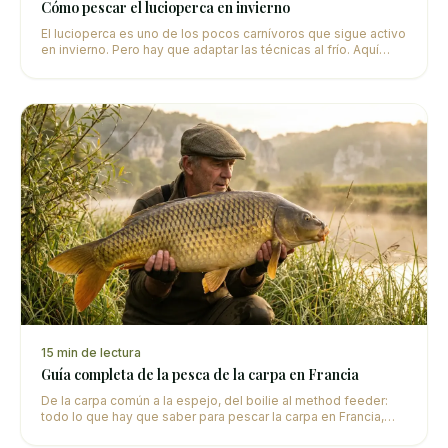
Cómo pescar el lucioperca en invierno
El lucioperca es uno de los pocos carnívoros que sigue activo
en invierno. Pero hay que adaptar las técnicas al frío. Aquí
nuestras estrategias para rastrearlo entre diciembre y
febrero.
15
min de lectura
Guía completa de la pesca de la carpa en Francia
De la carpa común a la espejo, del boilie al method feeder:
todo lo que hay que saber para pescar la carpa en Francia,
seas principiante o experimentado.