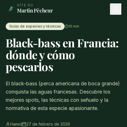
Aller au contenu principal
GÎTE DU
Martin Pêcheur
Guías de especies y técnicas
10
min
Black-bass en Francia:
dónde y cómo
pescarlos
El black-bass (perca americana de boca grande)
conquista las aguas francesas. Descubre los
mejores spots, las técnicas con señuelo y la
normativa de esta especie apasionante.
Hamid
27 de febrero de 2026