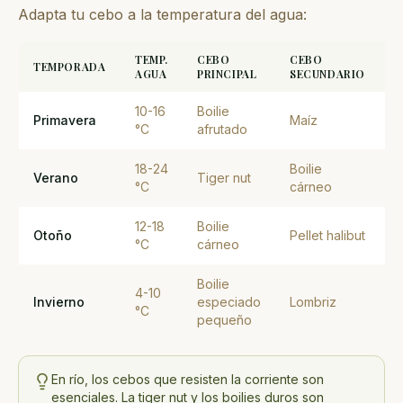
Adapta tu cebo a la temperatura del agua:
TEMP.
CEBO
CEBO
TEMPORADA
C
AGUA
PRINCIPAL
SECUNDARIO
10-16
Boilie
Primavera
Maíz
M
°C
afrutado
18-24
Boilie
Verano
Tiger nut
G
°C
cárneo
12-18
Boilie
Otoño
Pellet halibut
C
°C
cárneo
Boilie
4-10
Invierno
especiado
Lombriz
M
°C
pequeño
En río, los cebos que resisten la corriente son
esenciales. La tiger nut y los boilies duros son