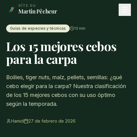
Aller au contenu principal
GÎTE DU
Martin Pêcheur
Guías de especies y técnicas
13
min
Los 15 mejores cebos
para la carpa
Boilies, tiger nuts, maíz, pellets, semillas: ¿qué
cebo elegir para la carpa? Nuestra clasificación
de los 15 mejores cebos con su uso óptimo
según la temporada.
Hamid
27 de febrero de 2026