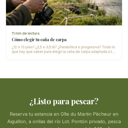
11
min de lectura
Cómo elegir tu caña de carpa
¿12 o 13 pies? ¿2,5 o 3,5 lb? ¿Parabólica o progresiva? Todo lo
que hay que saber para elegir la caña de carpa adaptada a tu
práctica y presupuesto.
¿Listo para pescar?
Reserva tu estancia en Gîte du Martin Pêcheur en
Aiguillon, a orillas del río Lot. Pontón privado, pesca