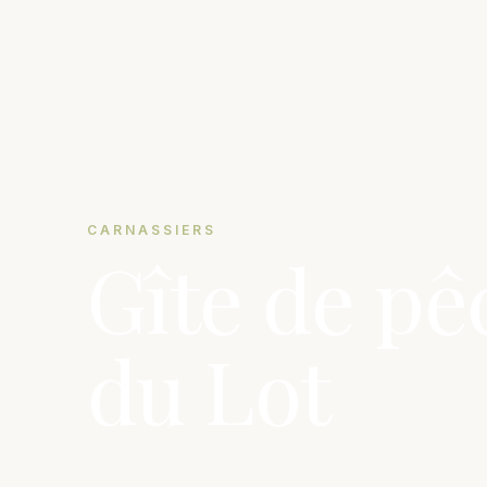
CARNASSIERS
Gîte de pê
du Lot