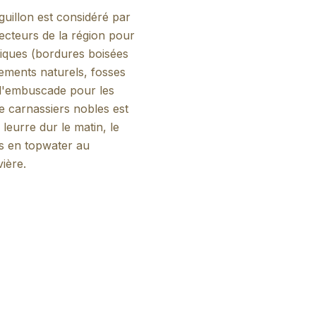
guillon est considéré par
ecteurs de la région pour
atiques (bordures boisées
ements naturels, fosses
 d'embuscade pour les
e carnassiers nobles est
leurre dur le matin, le
ss en topwater au
ière.