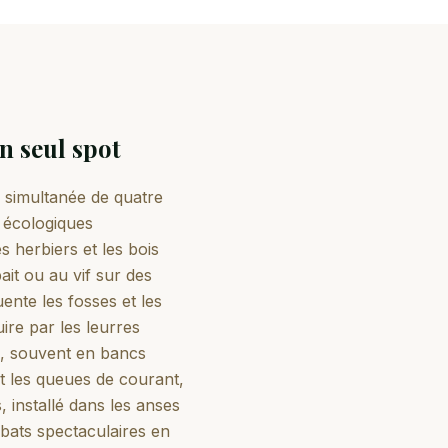
n seul spot
e simultanée de quatre
 écologiques
 herbiers et les bois
it ou au vif sur des
ente les fosses et les
uire par les leurres
e, souvent en bancs
t les queues de courant,
, installé dans les anses
mbats spectaculaires en