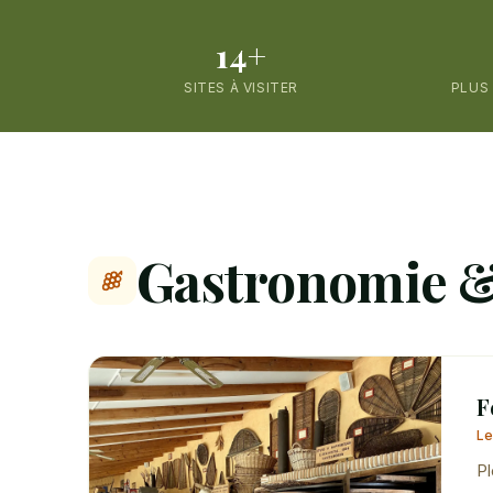
14+
SITES À VISITER
PLUS
Gastronomie &
F
Le
Pl