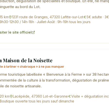
oduction, dégustation de spécialités et boutique. En été, ne manq
inguette au bord du Lot.
15 km
1231 route de Granges, 47320 Lafitte-sur-Lot
5€ adulte · 3€
9h30-12h30 / 14h-18h · Juillet-Août : 9h-19h tous les jours
siter le site officiel
a Maison de la Noisette
te à tartiner « chabraque » à ne pas manquer
rme touristique labellisée « Bienvenue à la Ferme » sur 38 hectar
mmentée de la culture à la transformation, dégustation de praline
ile de noisette artisanale.
20 km
Lacépède, 47360 Lot-et-Garonne
Visite + dégustation in
Boutique ouverte tous les jours sauf dimanche