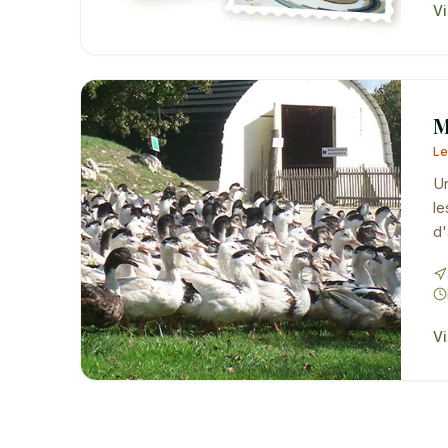
Vi
M
Le
Un
le
d'
Vi