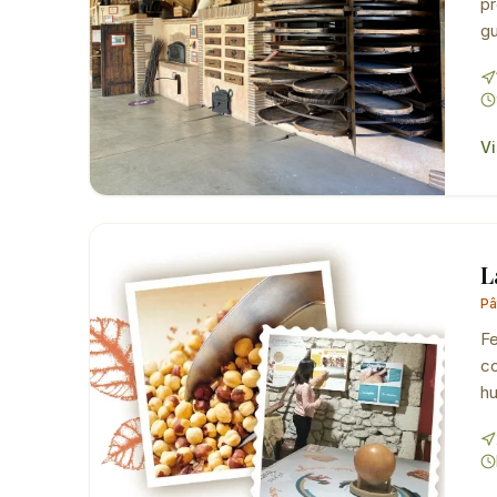
pr
gu
Vi
L
Pâ
Fe
co
hu