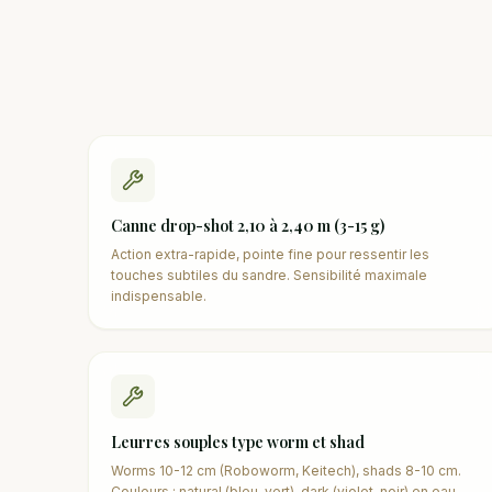
Canne drop-shot 2,10 à 2,40 m (3-15 g)
Action extra-rapide, pointe fine pour ressentir les
touches subtiles du sandre. Sensibilité maximale
indispensable.
Leurres souples type worm et shad
Worms 10-12 cm (Roboworm, Keitech), shads 8-10 cm.
Couleurs : natural (bleu, vert), dark (violet, noir) en eau