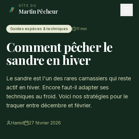
Aller au contenu principal
GÎTE DU
Martin Pêcheur
Guides espèces & techniques
11
min
Comment pêcher le
sandre en hiver
Le sandre est l'un des rares carnassiers qui reste
actif en hiver. Encore faut-il adapter ses
techniques au froid. Voici nos stratégies pour le
traquer entre décembre et février.
Hamid
27 février 2026