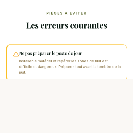
PIÈGES À ÉVITER
Les erreurs courantes
Ne pas préparer le poste de jour
Installer le matériel et repérer les zones de nuit est
difficile et dangereux. Préparez tout avant la tombée de la
nuit.
Éclairage trop fort
Une lumière vive sur l'eau peut effrayer les carpes.
Utilisez une lampe à intensité faible, dirigée vers le sol.
Préservez votre vision nocturne.