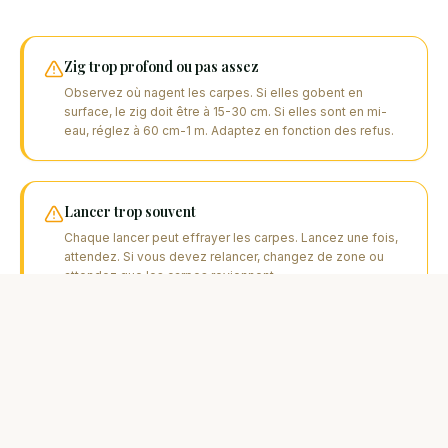
Zig trop profond ou pas assez
Observez où nagent les carpes. Si elles gobent en
surface, le zig doit être à 15-30 cm. Si elles sont en mi-
eau, réglez à 60 cm-1 m. Adaptez en fonction des refus.
Lancer trop souvent
Chaque lancer peut effrayer les carpes. Lancez une fois,
attendez. Si vous devez relancer, changez de zone ou
attendez que les carpes reviennent.
Fil qui coule et tire l'appât
Un fil qui coule peut faire descendre le zig. Utilisez un bas
de ligne flottant ou traitez le fil avec un flotant. Gardez une
boucle légère pour laisser l'appât dériver.