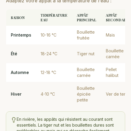
Adaptez votre appât à la température de l'eau :
TEMPÉRATURE
APPÂT
APPÂT
SAISON
EAU
PRINCIPAL
SECONDAIRE
Bouillette
Printemps
10-16 °C
Maïs
fruitée
Bouillette
Été
18-24 °C
Tiger nut
carnée
Bouillette
Pellet
Automne
12-18 °C
carnée
halibut
Bouillette
Hiver
4-10 °C
épicée
Ver de terre
petite
En rivière, les appâts qui résistent au courant sont
essentiels. La tiger nut et les bouillettes dures sont
préférables au maïs qui se décroche facilement.