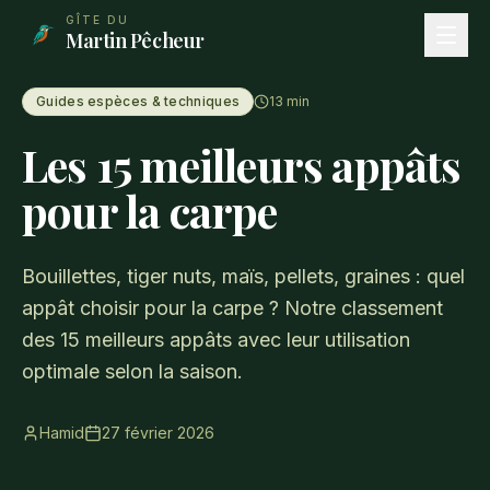
Aller au contenu principal
GÎTE DU
Martin Pêcheur
Guides espèces & techniques
13
min
Les 15 meilleurs appâts
pour la carpe
Bouillettes, tiger nuts, maïs, pellets, graines : quel
appât choisir pour la carpe ? Notre classement
des 15 meilleurs appâts avec leur utilisation
optimale selon la saison.
Hamid
27 février 2026