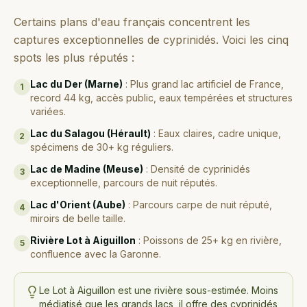
Certains plans d'eau français concentrent les
captures exceptionnelles de cyprinidés. Voici les cinq
spots les plus réputés :
Lac du Der (Marne)
:
Plus grand lac artificiel de France,
1
record 44 kg, accès public, eaux tempérées et structures
variées.
Lac du Salagou (Hérault)
:
Eaux claires, cadre unique,
2
spécimens de 30+ kg réguliers.
Lac de Madine (Meuse)
:
Densité de cyprinidés
3
exceptionnelle, parcours de nuit réputés.
Lac d'Orient (Aube)
:
Parcours carpe de nuit réputé,
4
miroirs de belle taille.
Rivière Lot à Aiguillon
:
Poissons de 25+ kg en rivière,
5
confluence avec la Garonne.
Le Lot à Aiguillon est une rivière sous-estimée. Moins
médiatisé que les grands lacs, il offre des cyprinidés