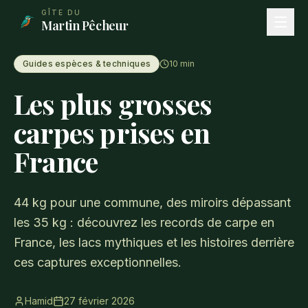
Aller au contenu principal
GÎTE DU
Martin Pêcheur
Guides espèces & techniques
10
min
Les plus grosses
carpes prises en
France
44 kg pour une commune, des miroirs dépassant
les 35 kg : découvrez les records de carpe en
France, les lacs mythiques et les histoires derrière
ces captures exceptionnelles.
Hamid
27 février 2026