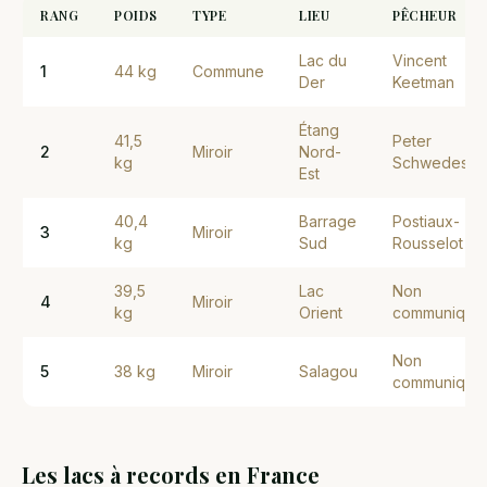
RANG
POIDS
TYPE
LIEU
PÊCHEUR
Lac du
Vincent
1
44 kg
Commune
Der
Keetman
Étang
41,5
Peter
2
Miroir
Nord-
kg
Schwedes
Est
40,4
Barrage
Postiaux-
3
Miroir
kg
Sud
Rousselot
39,5
Lac
Non
4
Miroir
kg
Orient
communiqué
Non
5
38 kg
Miroir
Salagou
communiqué
Les lacs à records en France