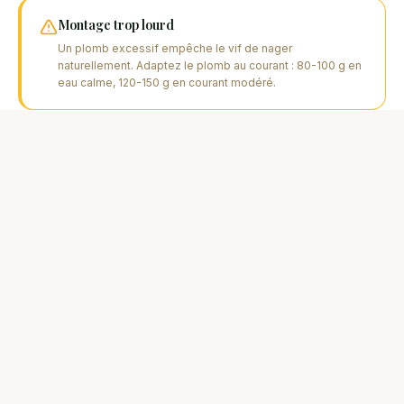
Montage trop lourd
Un plomb excessif empêche le vif de nager
naturellement. Adaptez le plomb au courant : 80-100 g en
eau calme, 120-150 g en courant modéré.
Ferrer trop tôt
Le silure peut prendre le vif et le recracher. Attendez un
départ net ou une touche prolongée (5-10 secondes)
avant de ferrer.
Négliger la conservation des vifs
Des vifs en mauvaise santé meurent vite. Utilisez un vivier
oxygéné, changez l'eau régulièrement et évitez la
surpopulation.